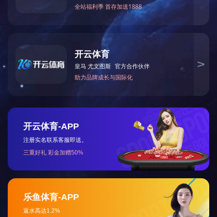
做世界的厨房 人类能源的供应者
全国咨询热线：
0379-62221555
CONTACT
地址：河南洛阳工业园区秦岭西路18号
乘车路线： 乘坐45路;61路;73路到杨冢东下车
客服中心： 0379-62221555
友情链接：
版权所有：乐鱼官方站页面登录入口 备案号：
豫ICP备13000528号-1
豫公网安备 41030302000301号
乐动网页_乐动(中国)
|
米兰官方端网页版
|
乐鱼平台_乐鱼（中
国）一站式服务平台
|
乐鱼平台
|
ANBO.COM
|
开云app登录入