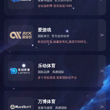
麻椒小酥肉自热火锅
雪菜肉沫自热米饭
1
2
3
4
下一页
末页
快速导航：
首页
|
关于我们
|
乐鱼官方站页面登录入
口动态
|
产品展示
|
产品营销
|
人力资源
|
企业文
化
|
荣誉资质
|
联系我们