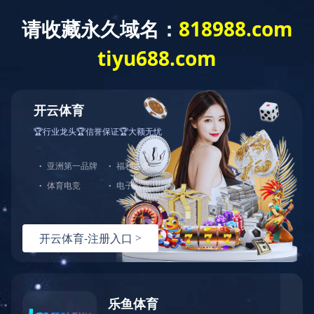
导航
火锅产品
PRODUCT CENTER
当前位置：
网站首页
>
产品展示
>
火锅产品
火锅产品
快速导航：
首页
|
关于我们
|
乐鱼官方站页面登录入
口动态
|
产品展示
|
产品营销
|
人力资源
|
企业文
化
|
荣誉资质
|
联系我们