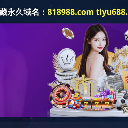
鱼官方站页面登录入口官方网站！
公司首页
乐鱼(中国)
乐鱼官方站页面登录入口动态
产品展示
产品营销
产品展示
PRODUCT CENTER
当前位置：
网站首页
>
产品展示