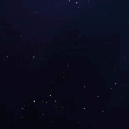
快速导航：
首页
|
关于我们
|
乐鱼官
联系我们
做世界的厨房 人类能源的供应者
全国咨询热线：
0379-62221555
友情链接：
版权所有：乐鱼官方