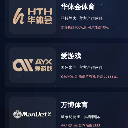
PRODUCT CENTER
产品展示
生鲜产品
调理品
煎炸
礼盒产品