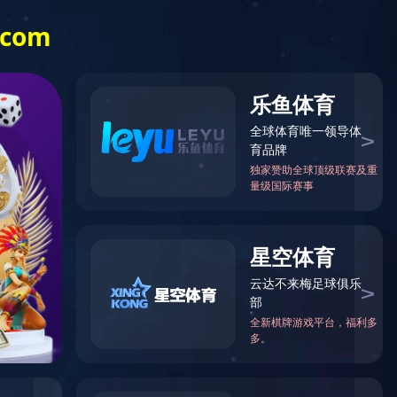
网址地图
|
在线留言
电话：
0379-62221555
人力资源
企业文化
荣誉资质
联系我们